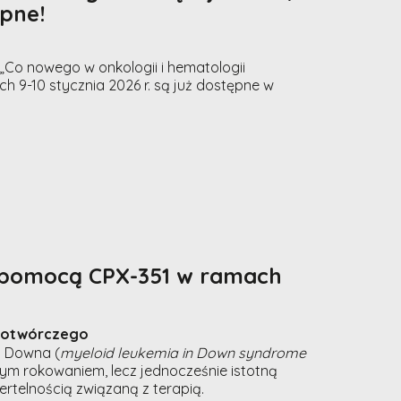
ępne!
Co nowego w onkologii i hematologii
ch 9-10 stycznia 2026 r. są już dostępne w
a pomocą CPX-351 w ramach
wiotwórczego
m Downa (
myeloid leukemia in Down syndrome
rym rokowaniem, lecz jednocześnie istotną
rtelnością związaną z terapią.