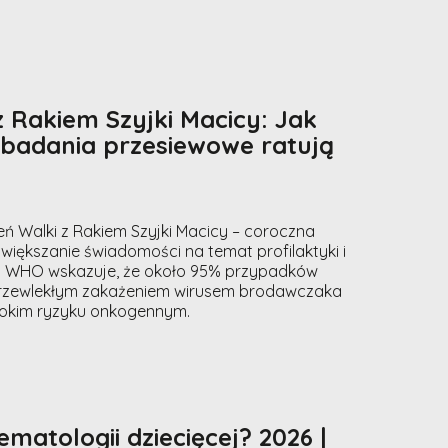
z Rakiem Szyjki Macicy: Jak
i badania przesiewowe ratują
ień Walki z Rakiem Szyjki Macicy – coroczna
zwiększanie świadomości na temat profilaktyki i
 WHO wskazuje, że około 95% przypadków
rzewlekłym zakażeniem wirusem brodawczaka
sokim ryzyku onkogennym.
matologii dziecięcej? 2026 |