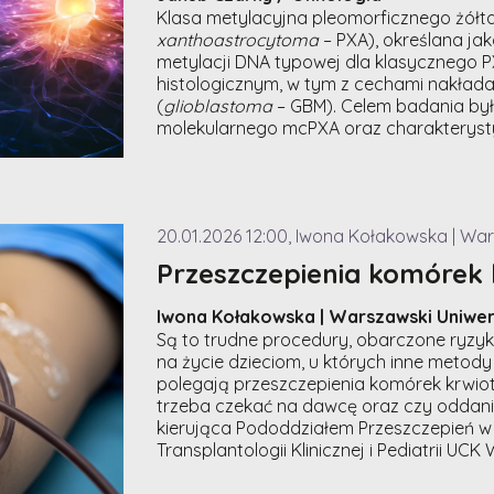
Klasa metylacyjna pleomorficznego żółt
xanthoastrocytoma
– PXA), określana j
metylacji DNA typowej dla klasycznego 
histologicznym, w tym z cechami nakłada
(
glioblastoma
– GBM). Celem badania był
molekularnego mcPXA oraz charakterystyk
20.01.2026 12:00, Iwona Kołakowska | Wa
Przeszczepienia komórek 
Iwona Kołakowska | Warszawski Uniwer
Są to trudne procedury, obarczone ryzy
na życie dzieciom, u których inne metody
polegają przeszczepienia komórek krwiotw
trzeba czekać na dawcę oraz czy oddanie
kierująca Pododdziałem Przeszczepień w Kl
Transplantologii Klinicznej i Pediatrii UCK