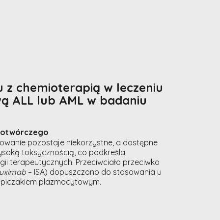
 z chemioterapią w leczeniu
wą ALL lub AML w badaniu
wiotwórczego
kowanie pozostaje niekorzystne, a dostępne
ysoką toksycznością, co podkreśla
ii terapeutycznych. Przeciwciało przeciwko
tuximab
– ISA) dopuszczono do stosowania u
zpiczakiem plazmocytowym.