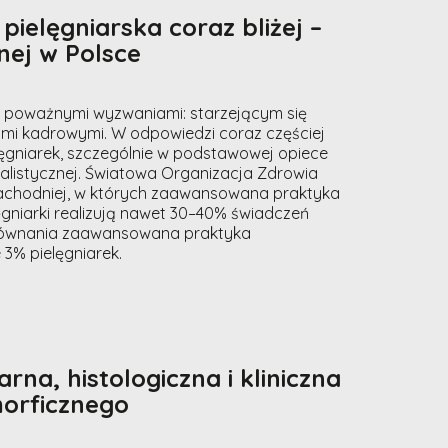
elęgniarska coraz bliżej –
nej w Polsce
d poważnymi wyzwaniami: starzejącym się
mi kadrowymi. W odpowiedzi coraz częściej
ęgniarek, szczególnie w podstawowej opiece
jalistycznej. Światowa Organizacja Zdrowia
Zachodniej, w których zaawansowana praktyka
lęgniarki realizują nawet 30–40% świadczeń
ównania zaawansowana praktyka
 3% pielęgniarek.
na, histologiczna i kliniczna
morficznego