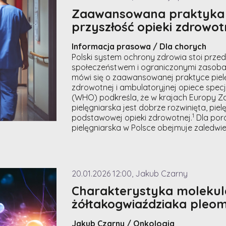
Zaawansowana praktyka pi
przyszłość opieki zdrowot
Informacja prasowa / Dla chorych
Polski system ochrony zdrowia stoi prze
społeczeństwem i ograniczonymi zasoba
mówi się o zaawansowanej praktyce piel
zdrowotnej i ambulatoryjnej opiece spec
(WHO) podkreśla, że w krajach Europy 
pielęgniarska jest dobrze rozwinięta, pie
1
podstawowej opieki zdrowotnej.
Dla por
pielęgniarska w Polsce obejmuje zaledwie
20.01.2026 12:00, Jakub Czarny
Charakterystyka molekular
żółtakogwiaździaka pleo
Jakub Czarny / Onkologia