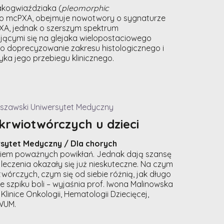
akogwiaździaka (
pleomorphic
ako mcPXA, obejmuje nowotwory o sygnaturze
PXA, jednak o szerszym spektrum
jącymi się na glejaka wielopostaciowego
o doprecyzowanie zakresu histologicznego i
a jego przebiegu klinicznego.
rszawski Uniwersytet Medyczny
krwiotwórczych u dzieci
sytet Medyczny / Dla chorych
kiem poważnych powikłań. Jednak dają szansę
 leczenia okazały się już nieskuteczne. Na czym
órczych, czym się od siebie różnią, jak długo
 szpiku boli – wyjaśnia prof. Iwona Malinowska
inice Onkologii, Hematologii Dziecięcej,
 WUM.