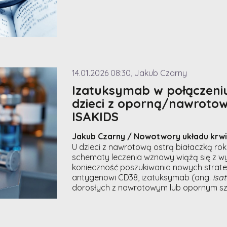
14.01.2026 08:30, Jakub Czarny
Izatuksymab w połączeniu
dzieci z oporną/nawroto
ISAKIDS
Jakub Czarny / Nowotwory układu kr
U dzieci z nawrotową ostrą białaczką ro
schematy leczenia wznowy wiążą się z w
konieczność poszukiwania nowych strateg
antygenowi CD38, izatuksymab (ang.
isa
dorosłych z nawrotowym lub opornym s