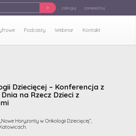
>
zaloguj
zarejestruj
cyfrowe
Podcasty
Webinar
Kontakt
i Dziecięcej – Konferencja z
Dnia na Rzecz Dzieci z
mi
„Nowe Horyzonty w Onkologii Dziecięcej”,
 Katowicach.