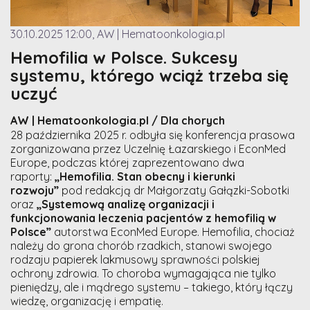
30.10.2025 12:00, AW | Hematoonkologia.pl
Hemofilia w Polsce. Sukcesy
systemu, którego wciąż trzeba się
uczyć
AW | Hematoonkologia.pl / Dla chorych
28 października 2025 r. odbyła się konferencja prasowa
zorganizowana przez Uczelnię Łazarskiego i EconMed
Europe, podczas której zaprezentowano dwa
raporty:
„Hemofilia. Stan obecny i kierunki
rozwoju”
pod redakcją dr Małgorzaty Gałązki-Sobotki
oraz
„Systemową analizę organizacji i
funkcjonowania leczenia pacjentów z hemofilią w
Polsce”
autorstwa EconMed Europe. Hemofilia, chociaż
należy do grona chorób rzadkich, stanowi swojego
rodzaju papierek lakmusowy sprawności polskiej
ochrony zdrowia. To choroba wymagająca nie tylko
pieniędzy, ale i mądrego systemu – takiego, który łączy
wiedzę, organizację i empatię.