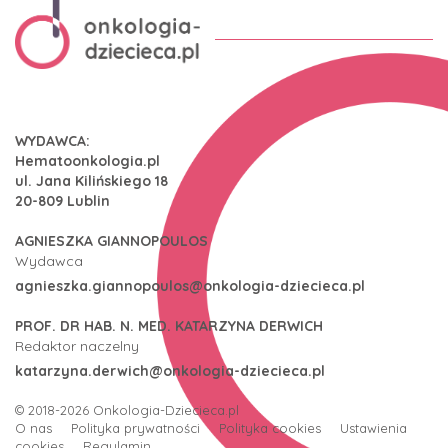
WYDAWCA:
Hematoonkologia.pl
ul. Jana Kilińskiego 18
20-809 Lublin
AGNIESZKA GIANNOPOULOS
Wydawca
agnieszka.giannopoulos@onkologia-dziecieca.pl
PROF. DR HAB. N. MED. KATARZYNA DERWICH
Redaktor naczelny
katarzyna.derwich@onkologia-dziecieca.pl
© 2018-2026
Onkologia-Dziecieca.pl
O nas
Polityka prywatności
Polityka cookies
Ustawienia
cookies
Regulamin