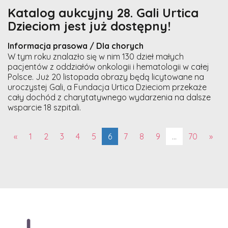
Katalog aukcyjny 28. Gali Urtica
Dzieciom jest już dostępny!
Informacja prasowa / Dla chorych
W tym roku znalazło się w nim 130 dzieł małych
pacjentów z oddziałów onkologii i hematologii w całej
Polsce. Już 20 listopada obrazy będą licytowane na
uroczystej Gali, a Fundacja Urtica Dzieciom przekaże
cały dochód z charytatywnego wydarzenia na dalsze
wsparcie 18 szpitali.
(aktualna)
«
1
2
3
4
5
6
7
8
9
…
70
»