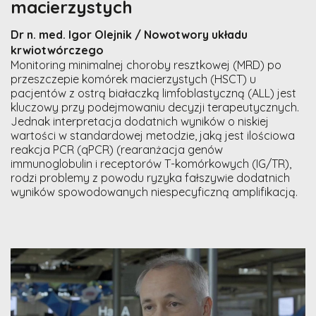
macierzystych
Dr n. med. Igor Olejnik / Nowotwory układu
krwiotwórczego
Monitoring minimalnej choroby resztkowej (MRD) po
przeszczepie komórek macierzystych (HSCT) u
pacjentów z ostrą białaczką limfoblastyczną (ALL) jest
kluczowy przy podejmowaniu decyzji terapeutycznych.
Jednak interpretacja dodatnich wyników o niskiej
wartości w standardowej metodzie, jaką jest ilościowa
reakcja PCR (qPCR) (rearanżacja genów
immunoglobulin i receptorów T-komórkowych (IG/TR),
rodzi problemy z powodu ryzyka fałszywie dodatnich
wyników spowodowanych niespecyficzną amplifikacją.