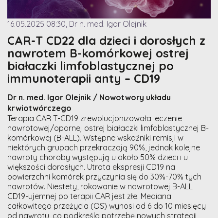
16.05.2025 08:30, Dr n. med. Igor Olejnik
CAR-T CD22 dla dzieci i dorosłych z
nawrotem B-komórkowej ostrej
białaczki limfoblastycznej po
immunoterapii anty – CD19
Dr n. med. Igor Olejnik / Nowotwory układu
krwiotwórczego
Terapia CAR T-CD19 zrewolucjonizowała leczenie
nawrotowej/opornej ostrej białaczki limfoblastycznej B-
komórkowej (B-ALL). Wstępne wskaźniki remisji w
niektórych grupach przekraczają 90%, jednak kolejne
nawroty choroby występują u około 50% dzieci i u
większości dorosłych. Utrata ekspresji CD19 na
powierzchni komórek przyczynia się do 30%-70% tych
nawrotów. Niestety, rokowanie w nawrotowej B-ALL
CD19-ujemnej po terapii CAR jest złe. Mediana
całkowitego przeżycia (OS) wynosi od 6 do 10 miesięcy
od nawrotu, co podkreśla potrzebę nowych strategii