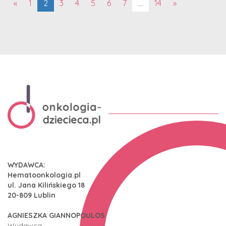
(aktualna)
«
1
2
3
4
5
6
7
…
14
»
WYDAWCA:
Hematoonkologia.pl
ul. Jana Kilińskiego 18
20-809 Lublin
AGNIESZKA GIANNOPOULOS
Wydawca