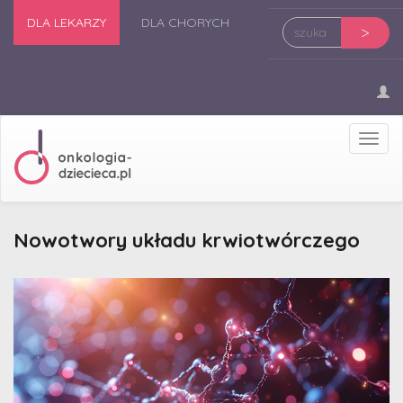
DLA LEKARZY
DLA CHORYCH
>
Prze
nawi
Nowotwory układu krwiotwórczego