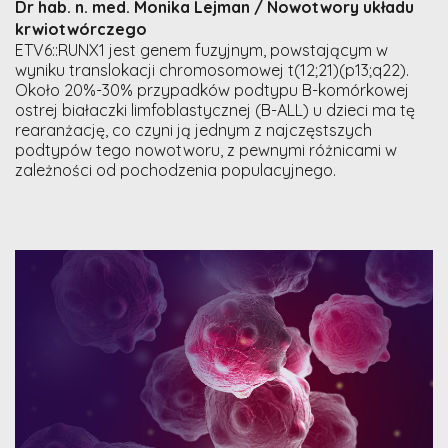
Dr hab. n. med. Monika Lejman / Nowotwory układu
krwiotwórczego
ETV6::RUNX1 jest genem fuzyjnym, powstającym w
wyniku translokacji chromosomowej t(12;21)(p13;q22).
Około 20%-30% przypadków podtypu B-komórkowej
ostrej białaczki limfoblastycznej (B-ALL) u dzieci ma tę
rearanżację, co czyni ją jednym z najczęstszych
podtypów tego nowotworu, z pewnymi różnicami w
zależności od pochodzenia populacyjnego.