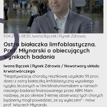
9.04.2025 08:30, Iwona Bączek | Rynek Zdrowia
Ostra białaczka limfoblastyczna.
Prof. Młynarski o obiecujących
wynikach badania
Iwona Bączek | Rynek Zdrowia / Nowotwory układu
krwiotwórczego
"Negatywizację choroby resztkowej uzyskało 95 proc.
dzieci z ostrą białaczką limfoblastyczną wysokiego
ryzyka, leczonych w I linii blinatumomabem w ramach
naszego badania finansowanego przez ABM. Mam
nadzieję, że po okresie 3-letniej obserwacji tych chorych
będziemy mogli powiedzieć, że są wyleczeni" - mówi
prof. Wojciech Młynarski.