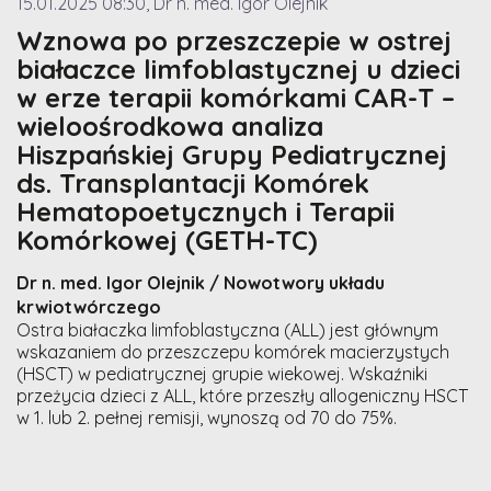
15.01.2025 08:30, Dr n. med. Igor Olejnik
Wznowa po przeszczepie w ostrej
białaczce limfoblastycznej u dzieci
w erze terapii komórkami CAR-T –
wieloośrodkowa analiza
Hiszpańskiej Grupy Pediatrycznej
ds. Transplantacji Komórek
Hematopoetycznych i Terapii
Komórkowej (GETH-TC)
Dr n. med. Igor Olejnik / Nowotwory układu
krwiotwórczego
Ostra białaczka limfoblastyczna (ALL) jest głównym
wskazaniem do przeszczepu komórek macierzystych
(HSCT) w pediatrycznej grupie wiekowej. Wskaźniki
przeżycia dzieci z ALL, które przeszły allogeniczny HSCT
w 1. lub 2. pełnej remisji, wynoszą od 70 do 75%.