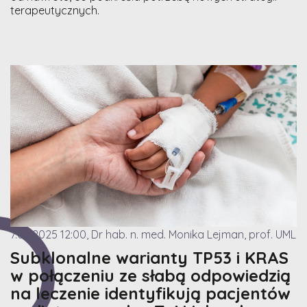
terapeutycznych.
7.05.2025 12:00, Dr hab. n. med. Monika Lejman, prof. UML
Subklonalne warianty TP53 i KRAS
w połączeniu ze słabą odpowiedzią
na leczenie identyfikują pacjentów