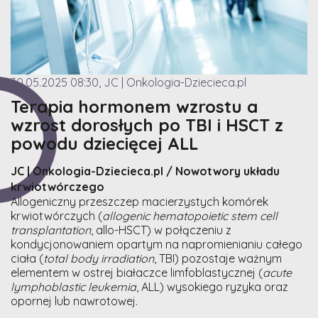
30.05.2025 08:30, JC | Onkologia-Dziecieca.pl
Terapia hormonem wzrostu a
wzrost dorosłych po TBI i HSCT z
powodu dziecięcej ALL
JC | Onkologia-Dziecieca.pl / Nowotwory układu
krwiotwórczego
Allogeniczny przeszczep macierzystych komórek
krwiotwórczych (
allogenic hematopoietic stem cell
transplantation
, allo-HSCT) w połączeniu z
kondycjonowaniem opartym na napromienianiu całego
ciała (
total body irradiation
, TBI) pozostaje ważnym
elementem w ostrej białaczce limfoblastycznej (
acute
lymphoblastic leukemia
, ALL) wysokiego ryzyka oraz
opornej lub nawrotowej.