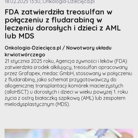
18.02.2025 13:30, Onkologia-Dziecięca.pl
FDA zatwierdziła treosulfan w
połączeniu z fludarabiną w
leczeniu dorosłych i dzieci z AML
lub MDS
Onkologia-Dziecięca.pl / Nowotwory układu
krwiotwórczego
21 stycznia 2025 roku, Agencja żywności i leków (FDA)
zatwierdziła środek alkilujący, treosulfan opracowany
przez Grafapex, medac GmbH, stosowany w połączeniu
z fludarabiną, jako schemat przygotowawczy do
allogenicznej transplantacji komórek macierzystych
(alloHSCT) u dorosłych i dzieci w wieku powyżej 1. roku
życia z ostrą białaczką szpikową (AML) lub zespołem
mielodysplastycznym (MDS).