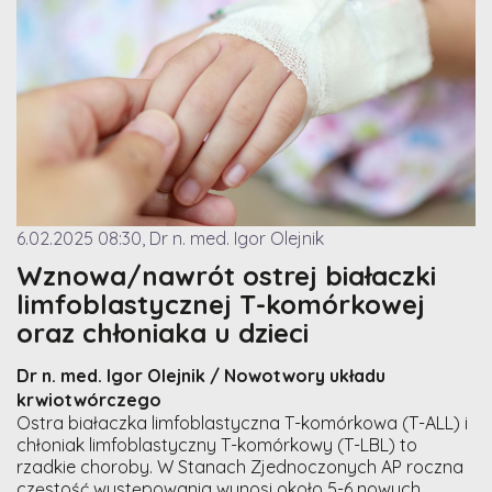
6.02.2025 08:30, Dr n. med. Igor Olejnik
Wznowa/nawrót ostrej białaczki
limfoblastycznej T-komórkowej
oraz chłoniaka u dzieci
Dr n. med. Igor Olejnik / Nowotwory układu
krwiotwórczego
Ostra białaczka limfoblastyczna T-komórkowa (T-ALL) i
chłoniak limfoblastyczny T-komórkowy (T-LBL) to
rzadkie choroby. W Stanach Zjednoczonych AP roczna
częstość występowania wynosi około 5-6 nowych