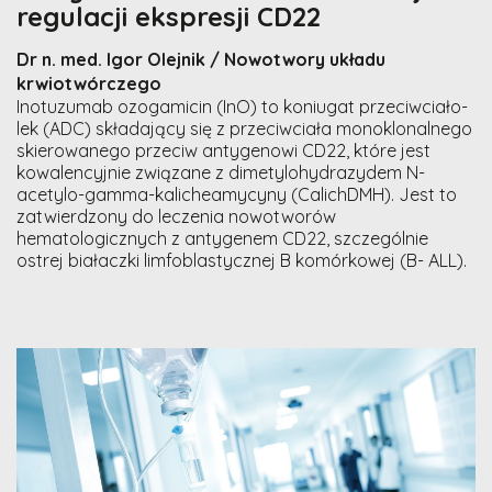
regulacji ekspresji CD22
Dr n. med. Igor Olejnik / Nowotwory układu
krwiotwórczego
Inotuzumab ozogamicin (InO) to koniugat przeciwciało-
lek (ADC) składający się z przeciwciała monoklonalnego
skierowanego przeciw antygenowi CD22, które jest
kowalencyjnie związane z dimetylohydrazydem N-
acetylo-gamma-kalicheamycyny (CalichDMH). Jest to
zatwierdzony do leczenia nowotworów
hematologicznych z antygenem CD22, szczególnie
ostrej białaczki limfoblastycznej B komórkowej (B- ALL).