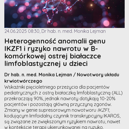
24.06.2025 08:30, Dr hab. n. med. Monika Lejman
Heterogenność anomalii genu
IKZF1 i ryzyko nawrotu w B-
komórkowej ostrej białaczce
limfoblastycznej u dzieci
Dr hab. n. med. Monika Lejman / Nowotwory układu
krwiotwórczego
Wskaźniki pięcioletniego przeżycia dla pacjentów
pediatrycznych z ostrą białaczką limfoblastyczną (ALL)
przekraczają 90%, jednak nawroty dotykają 10-20%
pacjentów i pozostają główną przyczyną zgonów.
Zmiany w genie supresorowym nowotworu
IKZF1
,
kodującym limfoidalny czynnik transkrypcyjny IKAROS,
są związane ze zwiększonym ryzykiem nawrotu, nawet
w kontekście terapii ukierunkowanej na ryzyko.