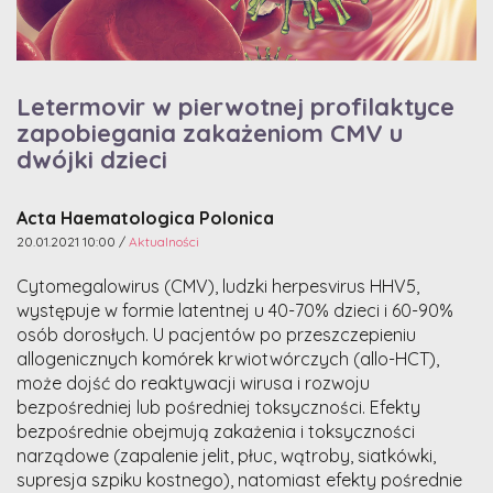
Letermovir w pierwotnej profilaktyce
zapobiegania zakażeniom CMV u
dwójki dzieci
Acta Haematologica Polonica
20.01.2021 10:00 /
Aktualności
Cytomegalowirus (CMV), ludzki herpesvirus HHV5,
występuje w formie latentnej u 40-70% dzieci i 60-90%
osób dorosłych. U pacjentów po przeszczepieniu
allogenicznych komórek krwiotwórczych (allo-HCT),
może dojść do reaktywacji wirusa i rozwoju
bezpośredniej lub pośredniej toksyczności. Efekty
bezpośrednie obejmują zakażenia i toksyczności
narządowe (zapalenie jelit, płuc, wątroby, siatkówki,
supresja szpiku kostnego), natomiast efekty pośrednie