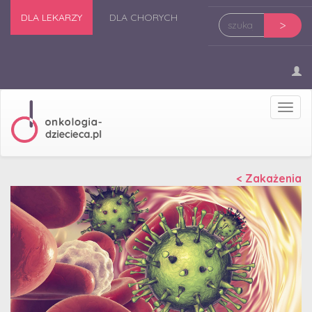
DLA LEKARZY
DLA CHORYCH
>
Prze
nawi
< Zakażenia