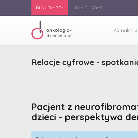
DLA LEKARZY
DLA CHORYCH
Aktualnośc
Relacje cyfrowe - spotkani
Pacjent z neurofibroma
dzieci - perspektywa d