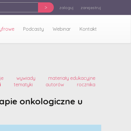
>
zaloguj
zarejestruj
cyfrowe
Podcasty
Webinar
Kontakt
je
wywiady
materiały edukacyjne
i
tematyki
autorów
rocznika
apie onkologiczne u