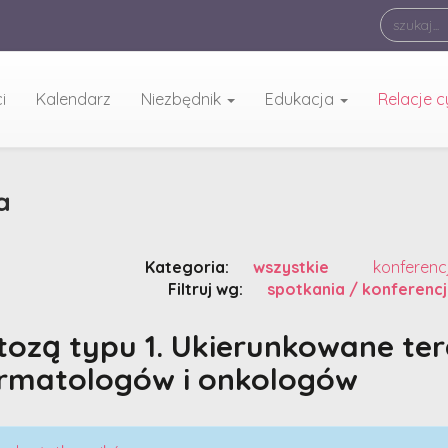
i
Kalendarz
Niezbędnik
Edukacja
Relacje 
a
Kategoria:
wszystkie
konferenc
Filtruj wg:
spotkania / konferencj
tozą typu 1. Ukierunkowane ter
ermatologów i onkologów