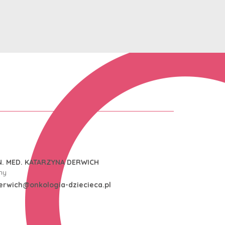
N. MED. KATARZYNA DERWICH
ny
erwich@onkologia-dziecieca.pl