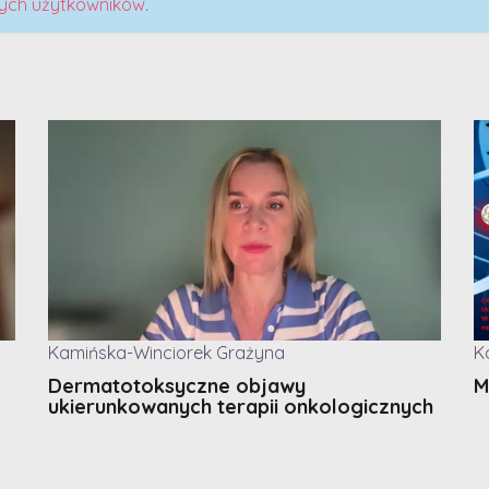
ych użytkowników
.
Kamińska-Winciorek Grażyna
K
Dermatotoksyczne objawy
M
ukierunkowanych terapii onkologicznych