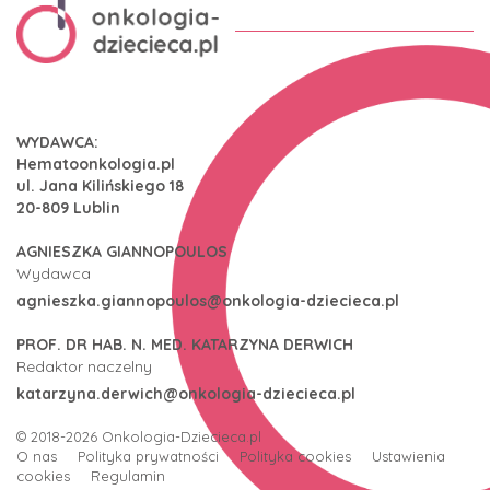
WYDAWCA:
Hematoonkologia.pl
ul. Jana Kilińskiego 18
20-809 Lublin
AGNIESZKA GIANNOPOULOS
Wydawca
agnieszka.giannopoulos@onkologia-dziecieca.pl
PROF. DR HAB. N. MED. KATARZYNA DERWICH
Redaktor naczelny
katarzyna.derwich@onkologia-dziecieca.pl
© 2018-2026
Onkologia-Dziecieca.pl
O nas
Polityka prywatności
Polityka cookies
Ustawienia
cookies
Regulamin