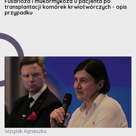
Fusarioza i mukormykoza u pacjenta po
transplantacji komórek krwiotwórczych - opis
przypadku
Wziątek Agnieszka