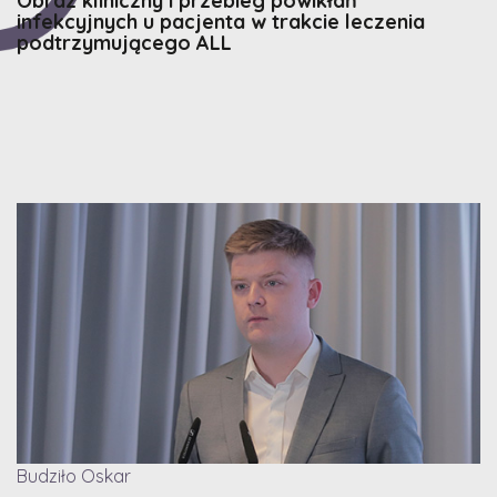
Obraz kliniczny i przebieg powikłań
infekcyjnych u pacjenta w trakcie leczenia
podtrzymującego ALL
Budziło Oskar