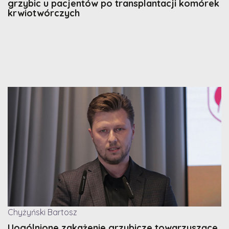
grzybic u pacjentów po transplantacji komórek
krwiotwórczych
Chyżyński Bartosz
Uogólnione zakażenie grzybicze towarzyszące