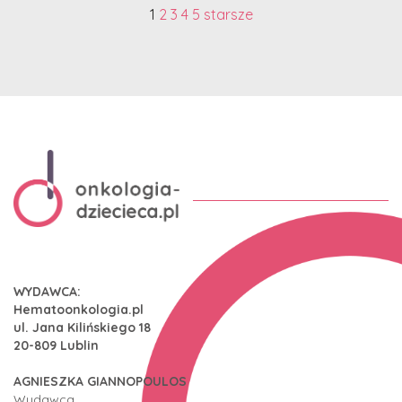
1
2
3
4
5
starsze
WYDAWCA:
Hematoonkologia.pl
ul. Jana Kilińskiego 18
20-809 Lublin
AGNIESZKA GIANNOPOULOS
Wydawca