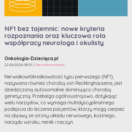
NF1 bez tajemnic: nowe kryteria
rozpoznania oraz kluczowa rola
współpracy neurologa i okulisty
Onkologia-Dziecięca.pl
22.06.2026 08:31 /
Neurofibromatoza
Nerwiakowłókniakowatość typu pierwszego (NF1),
nazywana również chorobą von Recklinghausena, jest
dziedziczoną autosomalnie dominująco chorobą
genetyczną. Przebiega ogólnoustrojowo, dotykając
wielu narządów, co wymaga multidyscyplinarnego
podejścia do leczenia pacjentów, którzy mogą cierpieć
na objawy ze strony układu nerwowego, kostnego,
narządu wzroku, nerek i naczyń.