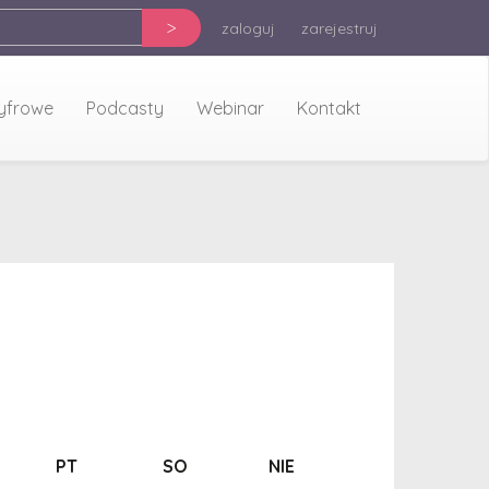
>
zaloguj
zarejestruj
cyfrowe
Podcasty
Webinar
Kontakt
PT
SO
NIE