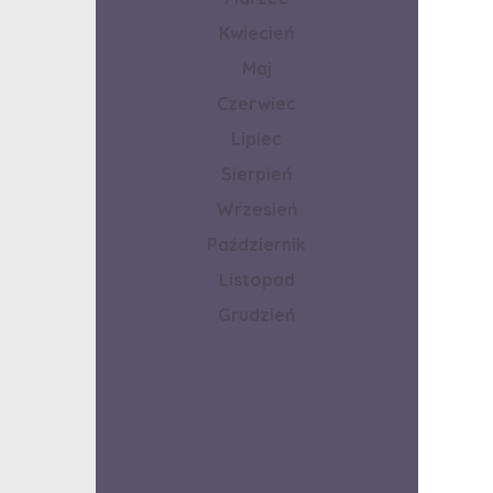
Kwiecień
Maj
Czerwiec
Lipiec
Sierpień
Wrzesień
Październik
Listopad
Grudzień