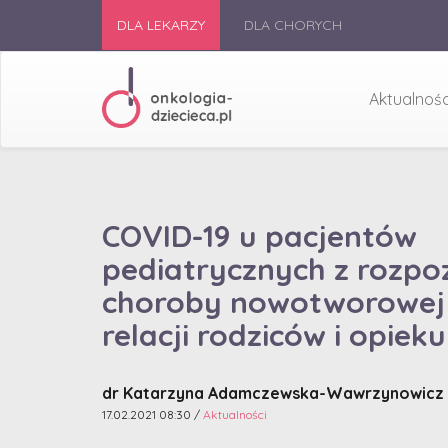
DLA LEKARZY
DLA CHORYCH
Aktualnośc
COVID-19 u pacjentów
pediatrycznych z rozp
choroby nowotworowej
relacji rodziców i opie
dr Katarzyna Adamczewska-Wawrzynowicz
17.02.2021 08:30 /
Aktualności