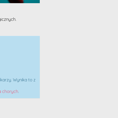
icznych.
karzy. Wynika to z
a chorych
.