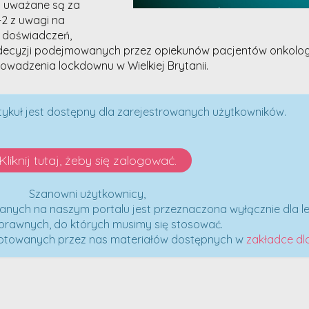
j uważane są za
2 z uwagi na
 doświadczeń,
e decyzji podejmowanych przez opiekunów pacjentów onkolog
wadzenia lockdownu w Wielkiej Brytanii.
tykuł jest dostępny dla zarejestrowanych użytkowników.
Kliknij tutaj, żeby się zalogować.
Szanowni użytkownicy,
anych na naszym portalu jest przeznaczona wyłącznie dla le
 prawnych, do których musimy się stosować.
otowanych przez nas materiałów dostępnych w
zakładce dl