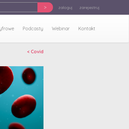
>
zaloguj
zarejestruj
cyfrowe
Podcasty
Webinar
Kontakt
< Covid