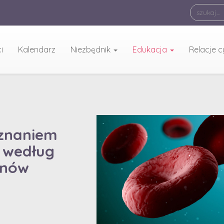
i
Kalendarz
Niezbędnik
Edukacja
Relacje 
oznaniem
 według
kunów