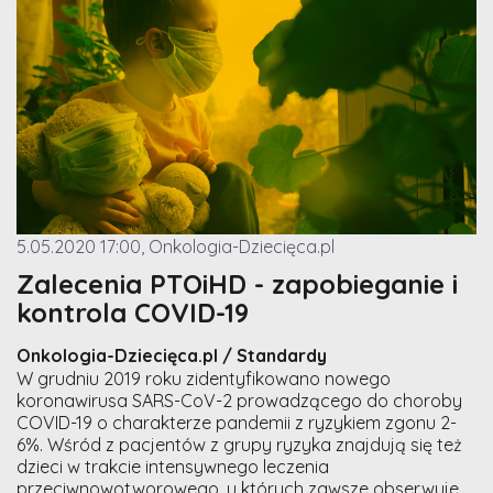
5.05.2020 17:00, Onkologia-Dziecięca.pl
Zalecenia PTOiHD - zapobieganie i
kontrola COVID-19
Onkologia-Dziecięca.pl / Standardy
W grudniu 2019 roku zidentyfikowano nowego
koronawirusa SARS-CoV-2 prowadzącego do choroby
COVID-19 o charakterze pandemii z ryzykiem zgonu 2-
6%. Wśród z pacjentów z grupy ryzyka znajdują się też
dzieci w trakcie intensywnego leczenia
przeciwnowotworowego, u których zawsze obserwuje