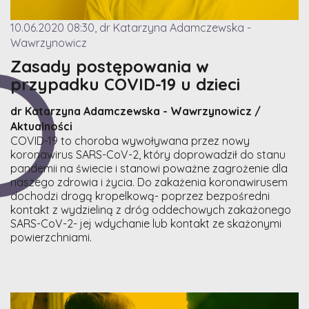
10.06.2020 08:30, dr Katarzyna Adamczewska -
Wawrzynowicz
Zasady postępowania w
przypadku COVID-19 u dzieci
dr Katarzyna Adamczewska - Wawrzynowicz /
Aktualności
COVID-19 to choroba wywoływana przez nowy
koronawirus SARS-CoV-2, który doprowadził do stanu
pandemii na świecie i stanowi poważne zagrożenie dla
naszego zdrowia i życia. Do zakażenia koronawirusem
dochodzi drogą kropelkową- poprzez bezpośredni
kontakt z wydzieliną z dróg oddechowych zakażonego
SARS-CoV-2- jej wdychanie lub kontakt ze skażonymi
powierzchniami.