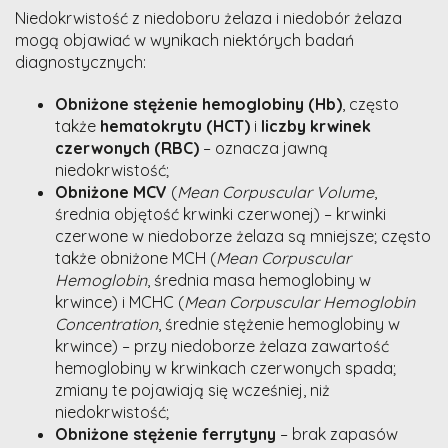
Niedokrwistość z niedoboru żelaza i niedobór żelaza
mogą objawiać w wynikach niektórych badań
diagnostycznych:
Obniżone stężenie hemoglobiny (Hb)
, często
także
hematokrytu (HCT)
i
liczby krwinek
czerwonych (RBC)
– oznacza jawną
niedokrwistość;
Obniżone MCV
(
Mean Corpuscular Volume
,
średnia objętość krwinki czerwonej) – krwinki
czerwone w niedoborze żelaza są mniejsze; często
także obniżone MCH (
Mean Corpuscular
Hemoglobin
, średnia masa hemoglobiny w
krwince) i MCHC (
Mean Corpuscular Hemoglobin
Concentration
, średnie stężenie hemoglobiny w
krwince) – przy niedoborze żelaza zawartość
hemoglobiny w krwinkach czerwonych spada;
zmiany te pojawiają się wcześniej, niż
niedokrwistość;
Obniżone stężenie ferrytyny
– brak zapasów