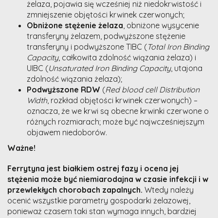
żelaza, pojawia się wcześniej niż niedokrwistość i
zmniejszenie objętości krwinek czerwonych;
Obniżone stężenie żelaza
, obniżone wysycenie
transferyny żelazem, podwyższone stężenie
transferyny i podwyższone TIBC (
Total Iron Binding
Capacity
, całkowita zdolność wiązania żelaza) i
UIBC (
Unsaturated Iron Binding Capacity
, utajona
zdolność wiązania żelaza);
Podwyższone RDW
(
Red blood cell Distribution
Width
, rozkład objętości krwinek czerwonych) –
oznacza, że we krwi są obecne krwinki czerwone o
różnych rozmiarach; może być najwcześniejszym
objawem niedoborów.
Ważne!
Ferrytyna jest białkiem ostrej fazy i ocena jej
stężenia może być niemiarodajna w czasie infekcji i w
przewlekłych chorobach zapalnych.
Wtedy należy
ocenić wszystkie parametry gospodarki żelazowej,
ponieważ czasem taki stan wymaga innych, bardziej