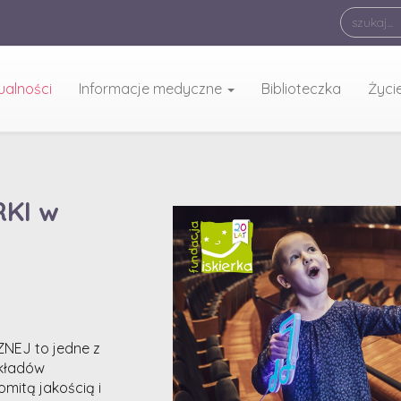
ualności
Informacje medyczne
Biblioteczka
Życi
RKI w
NEJ to jedne z
ykładów
omitą jakością i