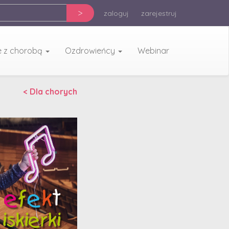
>
zaloguj
zarejestruj
e z chorobą
Ozdrowieńcy
Webinar
< Dla chorych