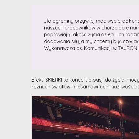
„To ogromny przywilej móc wspierać Fund
naszych pracowników w chórze daje nam m
poprawiają jakość życia dzieci i ich rod
dodawania siły, a my chcemy być częścią
Wykonawcza ds. Komunikacji w TAURON P
Efekt ISKIERKI to koncert o pasji do życia, mo
różnych światów i niesamowitych możliwościach