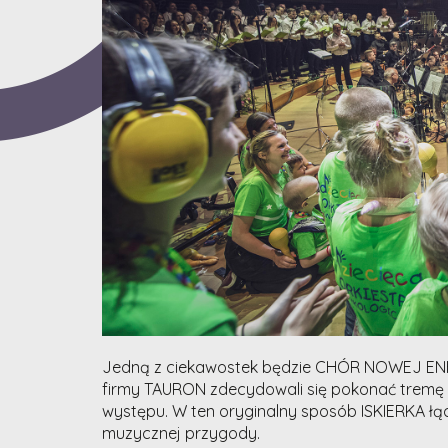
Jedną z ciekawostek będzie CHÓR NOWEJ ENE
firmy TAURON zdecydowali się pokonać tremę 
występu. W ten oryginalny sposób ISKIERKA ł
muzycznej przygody.