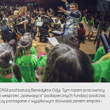
RGII pod batutą Benedykta Odyi. Tym razem pracownicy
i wesprzeć „śpiewająco” podopiecznych fundacji podczas
ączy pomaganie z wyjątkowym doświadczeniem empatii i