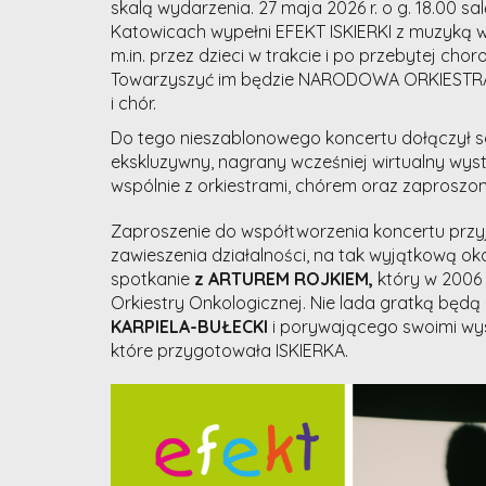
skalą wydarzenia. 27 maja 2026 r. o g. 18.00 s
Katowicach wypełni EFEKT ISKIERKI z muzyką 
m.in. przez dzieci w trakcie i po przebytej ch
Towarzyszyć im będzie NARODOWA ORKIESTRA
i chór.
Do tego nieszablonowego koncertu dołączył
ekskluzywny, nagrany wcześniej wirtualny wys
wspólnie z orkiestrami, chórem oraz zaproszony
Zaproszenie do współtworzenia koncertu przy
zawieszenia działalności, na tak wyjątkową 
spotkanie
z ARTUREM ROJKIEM,
który w 2006 
Orkiestry Onkologicznej. Nie lada gratką będ
KARPIELA-BUŁECKI
i porywającego swoimi wy
które przygotowała ISKIERKA.