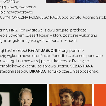
alę NOSPR w
wyjątkową, tworzoną
orobie nowotworowej.
 SYMFONICZNA POLSKIEGO RADIA pod batutą Adama Sztaby,
 sam
STING.
Ten światowej sławy artysta, przekazał
tęp z utworem „Desert Rose” – który zostanie wykonany
mi artystami – jako gest wsparcia i empatii.
jął także zespół
KWIAT JABŁON
I, który, pomimo
okazję wykona nowe aranżacje. Ponadto czeka nas ponowne
r. wystąpił na pierwszej płycie i koncercie Dziecięcej
ą etnofolkowe akcenty za sprawą udziału
SEBASTIANA
stępami zespołu
DIKANDA
. To tylko część niespodzianek,