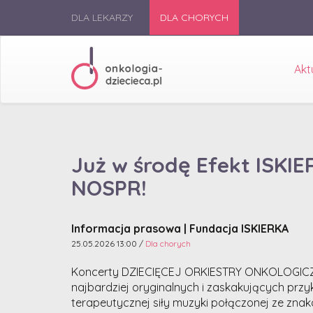
DLA LEKARZY
DLA CHORYCH
Akt
Już w środę Efekt ISKIE
NOSPR!
Informacja prasowa | Fundacja ISKIERKA
25.05.2026 13:00 /
Dla chorych
Koncerty DZIECIĘCEJ ORKIESTRY ONKOLOGICZ
najbardziej oryginalnych i zaskakujących prz
terapeutycznej siły muzyki połączonej ze znak