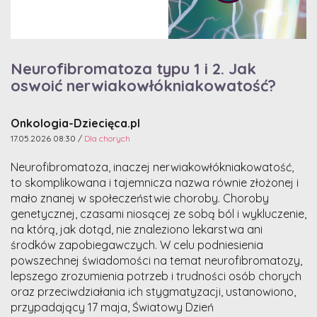
Neurofibromatoza typu 1 i 2. Jak
oswoić nerwiakowłókniakowatość?
Onkologia-Dziecięca.pl
17.05.2026 08:30 /
Dla chorych
Neurofibromatoza, inaczej nerwiakowłókniakowatość,
to skomplikowana i tajemnicza nazwa równie złożonej i
mało znanej w społeczeństwie choroby. Choroby
genetycznej, czasami niosącej ze sobą ból i wykluczenie,
na którą, jak dotąd, nie znaleziono lekarstwa ani
środków zapobiegawczych. W celu podniesienia
powszechnej świadomości na temat neurofibromatozy,
lepszego zrozumienia potrzeb i trudności osób chorych
oraz przeciwdziałania ich stygmatyzacji, ustanowiono,
przypadający 17 maja, Światowy Dzień