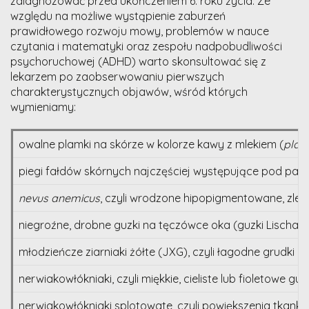
zdiagnozować przed ukończeniem 6. roku życia. Ze
względu na możliwe wystąpienie zaburzeń
prawidłowego rozwoju mowy, problemów w nauce
czytania i matematyki oraz zespołu nadpobudliwości
psychoruchowej (ADHD) warto skonsultować się z
lekarzem po zaobserwowaniu pierwszych
charakterystycznych objawów, wśród których
wymieniamy:
owalne plamki na skórze w kolorze kawy z mlekiem (
plamy
piegi fałdów skórnych najczęściej występujące pod pach
nevus anemicus
, czyli wrodzone hipopigmentowane, zlewa
niegroźne, drobne guzki na tęczówce oka (guzki Lischa)
młodzieńcze ziarniaki żółte (JXG), czyli łagodne grudk
nerwiakowłókniaki, czyli miękkie, cieliste lub fioletowe
nerwiakowłókniaki splotowate, czyli powiększenia tkanki