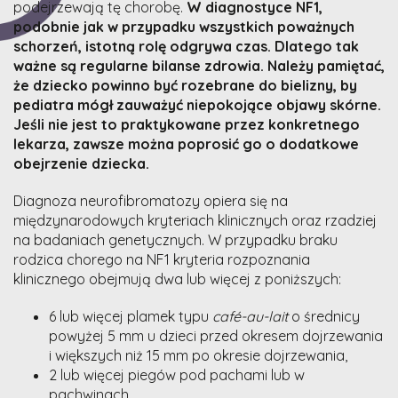
podejrzewają tę chorobę.
W diagnostyce NF1,
podobnie jak w przypadku wszystkich poważnych
schorzeń, istotną rolę odgrywa czas. Dlatego tak
ważne są regularne bilanse zdrowia. Należy pamiętać,
że dziecko powinno być rozebrane do bielizny, by
pediatra mógł zauważyć niepokojące objawy skórne.
Jeśli nie jest to praktykowane przez konkretnego
lekarza, zawsze można poprosić go o dodatkowe
obejrzenie dziecka.
Diagnoza neurofibromatozy opiera się na
międzynarodowych kryteriach klinicznych oraz rzadziej
na badaniach genetycznych. W przypadku braku
rodzica chorego na NF1 kryteria rozpoznania
klinicznego obejmują dwa lub więcej z poniższych:
6 lub więcej plamek typu
café-au-lait
o średnicy
powyżej 5 mm u dzieci przed okresem dojrzewania
i większych niż 15 mm po okresie dojrzewania,
2 lub więcej piegów pod pachami lub w
pachwinach,