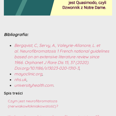
Bibliografia:
Bergqvist, C., Servy, A., Valeyrie-Allanore, L. et
al. Neurofibromatosis 1 French national guidelines
based on an extensive literature review since
1966. Orphanet J Rare Dis 15, 37 (2020).
Doi.org/10.1186/s13023-020-1310-3
,
mayoclinic.org
,
nhs.uk
,
universityhealth.com
.
Spis treści
Czym jest neurofibromatoza
(nerwiakowłókniakowatość)?