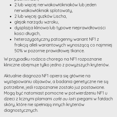
2 lub więcej nerwiakowłókniaków lub jeden
nerwiakowłókniak splotowaty,
2 lub więcej guzków Lischa,
glejak narządu wzroku,
dysplazja klinowa lub typowe nieprawidłowości
kości długich,
heterozygotyczny patogenny wariant NF1 z
frakcją alleli wariantowych wynoszącą co najmniej
50% w pozornie prawidłowej tkance.
W przypadku rodzica chorego na NF1 rozpoznanie
kliniczne obejmuje tylko jedno z powyższych kryteriów.
Aktualnie diagnoza NF1 opiera się głównie na
występowaniu objawów, a badania genetyczne nie są
potrzebne, jeśli rozpoznanie zostało już postawione.
Mogą być natomiast pomocne w potwierdzeniu NF1 u
dzieci z licznymi plamami
café au lait
i piegami w fałdach
skóry, które nie spełniają innych kryteriów
diagnostycznych.