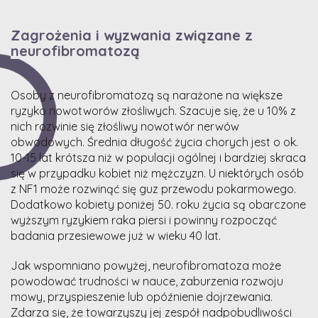
Zagrożenia i wyzwania związane z
neurofibromatozą
Osoby z neurofibromatozą są narażone na większe
ryzyko nowotworów złośliwych. Szacuje się, że u 10% z
nich rozwinie się złośliwy nowotwór nerwów
obwodowych. Średnia długość życia chorych jest o ok.
10-15 lat krótsza niż w populacji ogólnej i bardziej skraca
się w przypadku kobiet niż mężczyzn. U niektórych osób
z NF1 może rozwinąć się guz przewodu pokarmowego.
Dodatkowo kobiety poniżej 50. roku życia są obarczone
wyższym ryzykiem raka piersi i powinny rozpocząć
badania przesiewowe już w wieku 40 lat.
Jak wspomniano powyżej, neurofibromatoza może
powodować trudności w nauce, zaburzenia rozwoju
mowy, przyspieszenie lub opóźnienie dojrzewania.
Zdarza się, że towarzyszy jej zespół nadpobudliwości