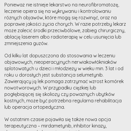
Ponieważ nie istnieje lekarstwo na neurofibromatozę,
leczenie opiera się na wykrywaniu i kontrolowaniu
różnych objawów, które mogą się rozwinąć, oraz na
poprawie jakości życia chorych. W razie potrzeby lekarz
może zalecić środki przeciwbólowe, zabieg chirurgiczny,
ablację laserem albo radioterapię w celu usunięcia lub
zmniejszenia guzów.
Od kilku lat dopuszczona do stosowania w leczeniu
objawowych, nieoperacyjnych nerwiakowłókniaków
splotowatych u dzieci i młodzieży w wieku min. 3 lat i od
roku u dorosłych jest substancja selumetynib.
Zawierający ją lek pomaga zatrzymać wzrost komórek
nowotworowych. W przypadku ciężkiej lub
pogłębiającej się skoliozy czy poważnych ubytków
kostnych, może być potrzebna regularna rehabilitacja
lub operacja ortopedyczna.
W ostatnim czasie pojawiła się także nowa opcja
terapeutyczna – mirdametynib, inhibitor kinazy,