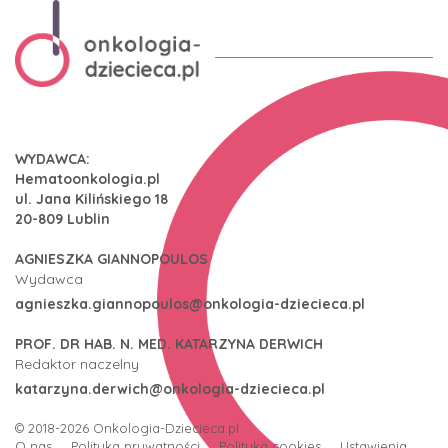
WYDAWCA:
Hematoonkologia.pl
ul. Jana Kilińskiego 18
20-809 Lublin
AGNIESZKA GIANNOPOULOS
Wydawca
agnieszka.giannopoulos@onkologia-dziecieca.pl
PROF. DR HAB. N. MED. KATARZYNA DERWICH
Redaktor naczelny
katarzyna.derwich@onkologia-dziecieca.pl
© 2018-2026
Onkologia-Dziecieca.pl
O nas
Polityka prywatności
Polityka cookies
Ustawienia