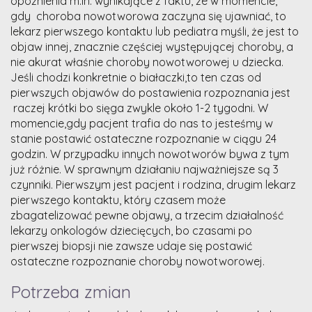
opóźnienia m.in. wynikające z faktu, że w momencie,
gdy choroba nowotworowa zaczyna się ujawniać, to
lekarz pierwszego kontaktu lub pediatra myśli, że jest to
objaw innej, znacznie częściej występującej choroby, a
nie akurat właśnie choroby nowotworowej u dziecka.
Jeśli chodzi konkretnie o białaczki,to ten czas od
pierwszych objawów do postawienia rozpoznania jest
raczej krótki bo sięga zwykle około 1-2 tygodni. W
momencie,gdy pacjent trafia do nas to jesteśmy w
stanie postawić ostateczne rozpoznanie w ciągu 24
godzin. W przypadku innych nowotworów bywa z tym
już różnie. W sprawnym działaniu najważniejsze są 3
czynniki. Pierwszym jest pacjent i rodzina, drugim lekarz
pierwszego kontaktu, który czasem może
zbagatelizować pewne objawy, a trzecim działalność
lekarzy onkologów dziecięcych, bo czasami po
pierwszej biopsji nie zawsze udaje się postawić
ostateczne rozpoznanie choroby nowotworowej.
Potrzeba zmian