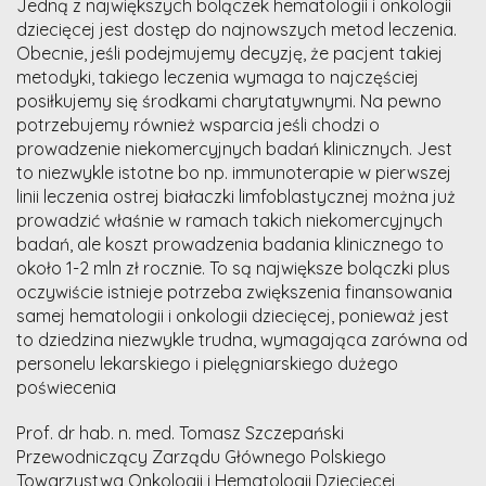
Jedną z największych bolączek hematologii i onkologii
dziecięcej jest dostęp do najnowszych metod leczenia.
Obecnie, jeśli podejmujemy decyzję, że pacjent takiej
metodyki, takiego leczenia wymaga to najczęściej
posiłkujemy się środkami charytatywnymi. Na pewno
potrzebujemy również wsparcia jeśli chodzi o
prowadzenie niekomercyjnych badań klinicznych. Jest
to niezwykle istotne bo np. immunoterapie w pierwszej
linii leczenia ostrej białaczki limfoblastycznej można już
prowadzić właśnie w ramach takich niekomercyjnych
badań, ale koszt prowadzenia badania klinicznego to
około 1-2 mln zł rocznie. To są największe bolączki plus
oczywiście istnieje potrzeba zwiększenia finansowania
samej hematologii i onkologii dziecięcej, ponieważ jest
to dziedzina niezwykle trudna, wymagająca zarówna od
personelu lekarskiego i pielęgniarskiego dużego
poświecenia
Prof. dr hab. n. med. Tomasz Szczepański
Przewodniczący Zarządu Głównego Polskiego
Towarzystwa Onkologii i Hematologii Dziecięcej,