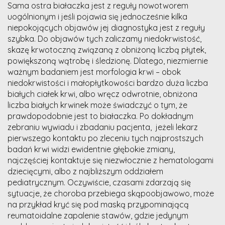
Sama ostra białaczka jest z reguły nowotworem
uogólnionym i jeśli pojawia się jednocześnie kilka
niepokojących objawów jej diagnostyka jest z reguły
szybka. Do objawów tych zaliczamy niedokrwistość,
skazę krwotoczną związaną z obniżoną liczbą płytek,
powiększoną wątrobę i śledzionę. Dlatego, niezmiernie
ważnym badaniem jest morfologia krwi – obok
niedokrwistości i małopłytkowości bardzo duża liczba
białych ciałek krwi, albo wręcz odwrotnie, obniżona
liczba białych krwinek może świadczyć o tym, że
prawdopodobnie jest to białaczka. Po dokładnym
zebraniu wywiadu i zbadaniu pacjenta, jeżeli lekarz
pierwszego kontaktu po zleceniu tych najprostszych
badań krwi widzi ewidentnie głębokie zmiany,
najczęściej kontaktuje się niezwłocznie z hematologami
dziecięcymi, albo z najbliższym oddziałem
pediatrycznym. Oczywiście, czasami zdarzają się
sytuacje, że choroba przebiega skąpoobjawowo, może
na przykład kryć się pod maską przypominającą
reumatoidalne zapalenie stawów, gdzie jedynym