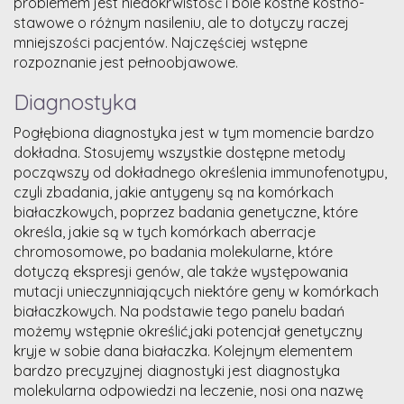
problemem jest niedokrwistość i bóle kostne kostno-
stawowe o różnym nasileniu, ale to dotyczy raczej
mniejszości pacjentów. Najczęściej wstępne
rozpoznanie jest pełnoobjawowe.
Diagnostyka
Pogłębiona diagnostyka jest w tym momencie bardzo
dokładna. Stosujemy wszystkie dostępne metody
począwszy od dokładnego określenia immunofenotypu,
czyli zbadania, jakie antygeny są na komórkach
białaczkowych, poprzez badania genetyczne, które
określa, jakie są w tych komórkach aberracje
chromosomowe, po badania molekularne, które
dotyczą ekspresji genów, ale także występowania
mutacji unieczynniających niektóre geny w komórkach
białaczkowych. Na podstawie tego panelu badań
możemy wstępnie określić,jaki potencjał genetyczny
kryje w sobie dana białaczka. Kolejnym elementem
bardzo precyzyjnej diagnostyki jest diagnostyka
molekularna odpowiedzi na leczenie, nosi ona nazwę