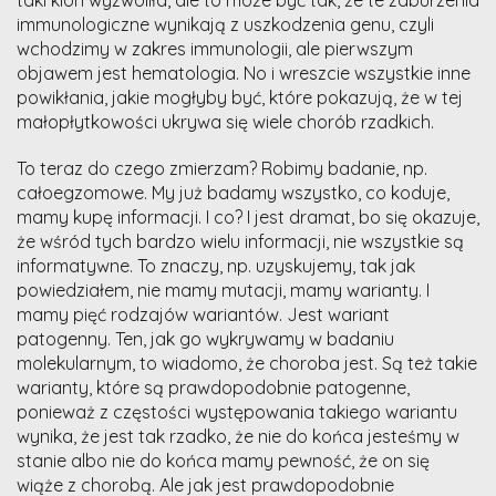
immunologiczne wynikają z uszkodzenia genu, czyli
wchodzimy w zakres immunologii, ale pierwszym
objawem jest hematologia. No i wreszcie wszystkie inne
powikłania, jakie mogłyby być, które pokazują, że w tej
małopłytkowości ukrywa się wiele chorób rzadkich.
To teraz do czego zmierzam? Robimy badanie, np.
całoegzomowe. My już badamy wszystko, co koduje,
mamy kupę informacji. I co? I jest dramat, bo się okazuje,
że wśród tych bardzo wielu informacji, nie wszystkie są
informatywne. To znaczy, np. uzyskujemy, tak jak
powiedziałem, nie mamy mutacji, mamy warianty. I
mamy pięć rodzajów wariantów. Jest wariant
patogenny. Ten, jak go wykrywamy w badaniu
molekularnym, to wiadomo, że choroba jest. Są też takie
warianty, które są prawdopodobnie patogenne,
ponieważ z częstości występowania takiego wariantu
wynika, że jest tak rzadko, że nie do końca jesteśmy w
stanie albo nie do końca mamy pewność, że on się
wiąże z chorobą. Ale jak jest prawdopodobnie