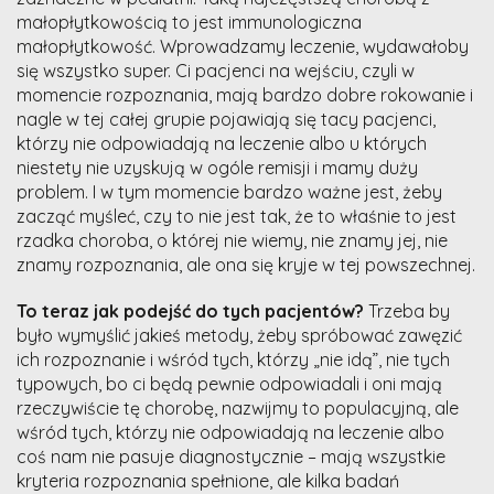
małopłytkowością to jest immunologiczna
małopłytkowość. Wprowadzamy leczenie, wydawałoby
się wszystko super. Ci pacjenci na wejściu, czyli w
momencie rozpoznania, mają bardzo dobre rokowanie i
nagle w tej całej grupie pojawiają się tacy pacjenci,
którzy nie odpowiadają na leczenie albo u których
niestety nie uzyskują w ogóle remisji i mamy duży
problem. I w tym momencie bardzo ważne jest, żeby
zacząć myśleć, czy to nie jest tak, że to właśnie to jest
rzadka choroba, o której nie wiemy, nie znamy jej, nie
znamy rozpoznania, ale ona się kryje w tej powszechnej.
To teraz jak podejść do tych pacjentów?
Trzeba by
było wymyślić jakieś metody, żeby spróbować zawęzić
ich rozpoznanie i wśród tych, którzy „nie idą”, nie tych
typowych, bo ci będą pewnie odpowiadali i oni mają
rzeczywiście tę chorobę, nazwijmy to populacyjną, ale
wśród tych, którzy nie odpowiadają na leczenie albo
coś nam nie pasuje diagnostycznie – mają wszystkie
kryteria rozpoznania spełnione, ale kilka badań