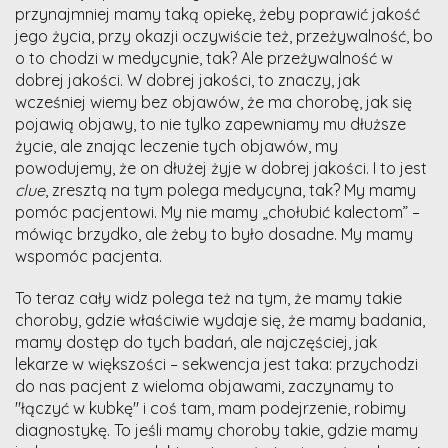
przynajmniej mamy taką opiekę, żeby poprawić jakość
jego życia, przy okazji oczywiście też, przeżywalność, bo
o to chodzi w medycynie, tak? Ale przeżywalność w
dobrej jakości. W dobrej jakości, to znaczy, jak
wcześniej wiemy bez objawów, że ma chorobę, jak się
pojawią objawy, to nie tylko zapewniamy mu dłuższe
życie, ale znając leczenie tych objawów, my
powodujemy, że on dłużej żyje w dobrej jakości. I to jest
clue
, zresztą na tym polega medycyna, tak? My mamy
pomóc pacjentowi. My nie mamy „chołubić kalectom” –
mówiąc brzydko, ale żeby to było dosadne. My mamy
wspomóc pacjenta.
To teraz cały widz polega też na tym, że mamy takie
choroby, gdzie właściwie wydaje się, że mamy badania,
mamy dostęp do tych badań, ale najczęściej, jak
lekarze w większości – sekwencja jest taka: przychodzi
do nas pacjent z wieloma objawami, zaczynamy to
"łączyć w kubkę" i coś tam, mam podejrzenie, robimy
diagnostykę. To jeśli mamy choroby takie, gdzie mamy