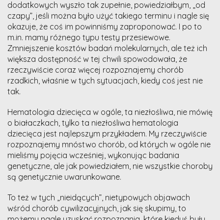
dodatkowych wyszło tak zupełnie, powiedziałbym, „od
czapy”, jeśli można było użyć takiego terminu i nagle się
okazuje, że coś im powinniśmy zaproponować. I po to
m.in. mamy różnego typu testy przesiewowe.
Zmniejszenie kosztów badań molekularnych, ale też ich
większa dostępność w tej chwili spowodowała, że
rzeczywiście coraz więcej rozpoznajemy chorób
rzadkich, właśnie w tych sytuacjach, kiedy coś jest nie
tak.
Hematologia dziecięca w ogóle, ta niezłośliwa, nie mówię
o białaczkach, tylko ta niezłośliwa hematologia
dziecięca jest najlepszym przykładem. My rzeczywiście
rozpoznajemy mnóstwo chorób, od których w ogóle nie
mieliśmy pojęcia wcześniej, wykonując badania
genetyczne, ale jak powiedziałem, nie wszystkie choroby
są genetycznie uwarunkowane.
To też w tych „nieidących”, nietypowych objawach
wśród chorób cywilizacyjnych, jak się skupimy, to
możemy nagle uzyskać rozpoznania, które kiedyś były