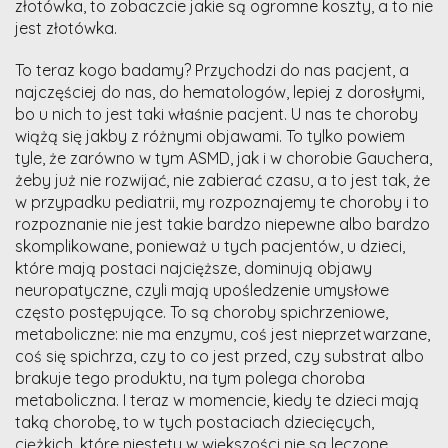
złotówka, to zobaczcie jakie są ogromne koszty, a to nie
jest złotówka.
To teraz kogo badamy? Przychodzi do nas pacjent, a
najczęściej do nas, do hematologów, lepiej z dorosłymi,
bo u nich to jest taki właśnie pacjent. U nas te choroby
wiążą się jakby z różnymi objawami. To tylko powiem
tyle, że zarówno w tym ASMD, jak i w chorobie Gauchera,
żeby już nie rozwijać, nie zabierać czasu, a to jest tak, że
w przypadku pediatrii, my rozpoznajemy te choroby i to
rozpoznanie nie jest takie bardzo niepewne albo bardzo
skomplikowane, ponieważ u tych pacjentów, u dzieci,
które mają postaci najcięższe, dominują objawy
neuropatyczne, czyli mają upośledzenie umysłowe
często postępujące. To są choroby spichrzeniowe,
metaboliczne: nie ma enzymu, coś jest nieprzetwarzane,
coś się spichrza, czy to co jest przed, czy substrat albo
brakuje tego produktu, na tym polega choroba
metaboliczna. I teraz w momencie, kiedy te dzieci mają
taką chorobę, to w tych postaciach dziecięcych,
ciężkich, które niestety w większości nie są leczone,