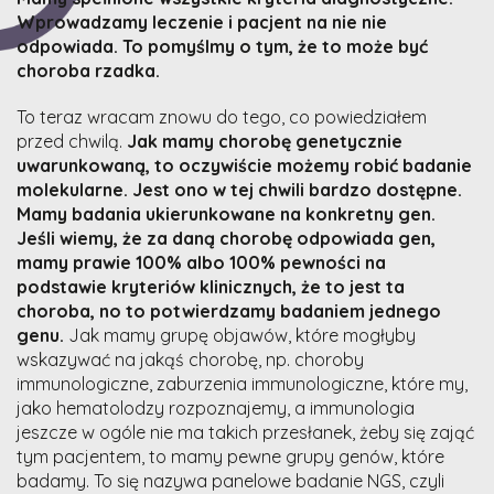
Wprowadzamy leczenie i pacjent na nie nie
odpowiada. To pomyślmy o tym, że to może być
choroba rzadka.
To teraz wracam znowu do tego, co powiedziałem
przed chwilą.
Jak mamy chorobę genetycznie
uwarunkowaną, to oczywiście możemy robić badanie
molekularne. Jest ono w tej chwili bardzo dostępne.
Mamy badania ukierunkowane na konkretny gen.
Jeśli wiemy, że za daną chorobę odpowiada gen,
mamy prawie 100% albo 100% pewności na
podstawie kryteriów klinicznych, że to jest ta
choroba, no to potwierdzamy badaniem jednego
genu.
Jak mamy grupę objawów, które mogłyby
wskazywać na jakąś chorobę, np. choroby
immunologiczne, zaburzenia immunologiczne, które my,
jako hematolodzy rozpoznajemy, a immunologia
jeszcze w ogóle nie ma takich przesłanek, żeby się zająć
tym pacjentem, to mamy pewne grupy genów, które
badamy. To się nazywa panelowe badanie NGS, czyli