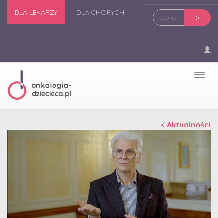
DLA LEKARZY
DLA CHORYCH
>
Prze
nawi
< Aktualności