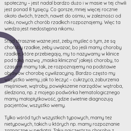
społeczny – jest nadal bardzo dużo i w masie w tej chwili
jest ponad 8 tysięcy. Co gorsze, mniej więcej rocznie
około dwóch, trzech, nawet do ośmiu, w zależności od
roku, nowych chorób rzadkich rozpoznajemy. Więc ta
wiedza jest niedostępna nikomu.
Stąd strasznie ważne jest, żeby myśleć o tym, że są
choroby rzadkie, żeby uważać, bo jeśli mamy choroby
rzadkie, które przebiegają, my to nazywamy w klinice
pod taką nazwą „maska kliniczna” jakiejś choroby, to
czasami mamy tak, że rozpoznajemy na podstawie
objawów chorobę cywilizacyjną. Bardzo często my
wszystko wiemy, jak to leczyć – cukrzyca, zaburzenia
mięśniowe, wątroby, powiększenie narządów: wątroba,
śledziona, np. z mojego podwórka hematologicznego
mamy małopłytkowość, gdzie świetnie diagnozują
pacjentów, wszystko wiemy.
Tylko wśród tych wszystkich typowych, mamy też
nietypowych, takich u których np. mamy rozpoznanie
zaznaczne w pediatrii. Taką najczęstszą chorobą z