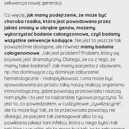
sekwencja nowej generacji.
Co więcej,
jak mamy podejrzenie, że może być
choroba rzadka, która jest powodowana przez
jakieś zmiany w obrębie genów, możemy
wykorzystać badanie całoegzomowe, czyli badamy
wszystkie sekwencje kodujące.
Nie jest to jeszcze tak
powszechnie dostępne, ale również
mamy badania
całogenomowe
. Jaki jest problem? Problem, który się
pojawia, jest dramatyczny. Dlatego, że co z tego, że
mamy takie badania? Jak mamy pacjenta z objawami,
np. ma dominujące czy dominuje zaburzenie
hematologiczne – małopłytkowość. I ona może być
spowodowana po prostu taką naszą reakcją organizmu
immunologiczną, gdzie powstają przeciwciała i niszczą
nam płytki. I to jest ta najbardziej typowa przyczyna. To
jest to, co powiedziałem, w cudzysłowie „cywilizacyjne”,
ale to może być tak, że te przeciwciała powstają nie
dlatego, że pacjent tak zareagował albo to są
powikłania jakiejś tam infekcji, która u niego była i tak
taki klon wyzwoliła, ale to może być tak, że te zaburzenia