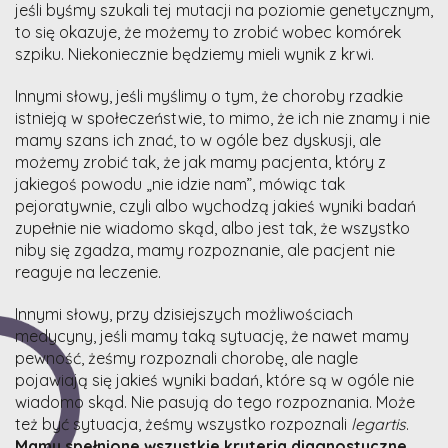
jeśli byśmy szukali tej mutacji na poziomie genetycznym,
to się okazuje, że możemy to zrobić wobec komórek
szpiku. Niekoniecznie będziemy mieli wynik z krwi.
Innymi słowy, jeśli myślimy o tym, że choroby rzadkie
istnieją w społeczeństwie, to mimo, że ich nie znamy i nie
mamy szans ich znać, to w ogóle bez dyskusji, ale
możemy zrobić tak, że jak mamy pacjenta, który z
jakiegoś powodu „nie idzie nam”, mówiąc tak
pejoratywnie, czyli albo wychodzą jakieś wyniki badań
zupełnie nie wiadomo skąd, albo jest tak, że wszystko
niby się zgadza, mamy rozpoznanie, ale pacjent nie
reaguje na leczenie.
Innymi słowy, przy dzisiejszych możliwościach
medycyny, jeśli mamy taką sytuację, że nawet mamy
pewność, żeśmy rozpoznali chorobę, ale nagle
pojawiają się jakieś wyniki badań, które są w ogóle nie
wiadomo skąd. Nie pasują do tego rozpoznania. Może
też być sytuacja, żeśmy wszystko rozpoznali
legartis
.
Mamy spełnione wszystkie kryteria diagnostyczne.