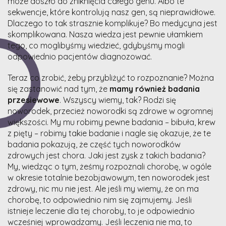
może doszło do zniknięcia całego genu. Albo te
sekwencje, które kontrolują nasz gen, są nieprawidłowe.
Dlaczego to tak strasznie komplikuje? Bo medycyna jest
skomplikowana. Nasza wiedza jest pewnie ułamkiem
tego, co moglibyśmy wiedzieć, gdybyśmy mogli
odpowiednio pacjentów diagnozować.
Teraz co zrobić, żeby przybliżyć to rozpoznanie? Można
się zastanowić nad tym, że
mamy również badania
przesiewowe
. Wszyscy wiemy, tak? Rodzi się
noworodek, przecież noworodki są zdrowe w ogromnej
większości. My mu robimy pewne badania – bibuła, krew
z pięty – robimy takie badanie i nagle się okazuje, że te
badania pokazują, że część tych noworodków
zdrowych jest chora. Jaki jest zysk z takich badania?
My, wiedząc o tym, żeśmy rozpoznali chorobę, w ogóle
w okresie totalnie bezobjawowym, ten noworodek jest
zdrowy, nic mu nie jest. Ale jeśli my wiemy, że on ma
chorobę, to odpowiednio nim się zajmujemy. Jeśli
istnieje leczenie dla tej choroby, to je odpowiednio
wcześniej wprowadzamy. Jeśli leczenia nie ma, to