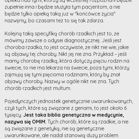
zupełnie inna i będzie służyła tym pacjentom, a nie
będzie tylko opieką taką już w "końcówce życia"
nazwijmy, bo czasami też to się tak zdarza.
Kolejną taką specyfiką chorób rzadkich jest to, że
mówimy zawsze o odysei diagnostycznej. Jeśli jest
choroba rzadka, to jest oczywiste, że nikt nie wie, jakie
są objawy tej choroby. Nikt jej nie zna. Przykład – jeśli
mamy chorobę rzadką, która dotyczy pięciu rodzin na
świecie, to nie ma lekarza na świecie, poza tymi, którzy
zajmują się tymi pięcioma rodzinami, który by znał
objawy choroby. Nazwy w ogóle nikt nie zna. Tych
chorób rzadkich jest multum.
Pojedynczych jednostek genetycznie uwarunkowanych,
czyli tych, które są związane z genami, to jest około 6
tysięcy.
Jest taka biblia genetyczna w medycynie,
nazywa się OMIM
. Tych chorób, które są rzadkie, a nie
są związane z genetyką, nie są genetycznie
uwarunkowane, ale nadal stanowią duży problem