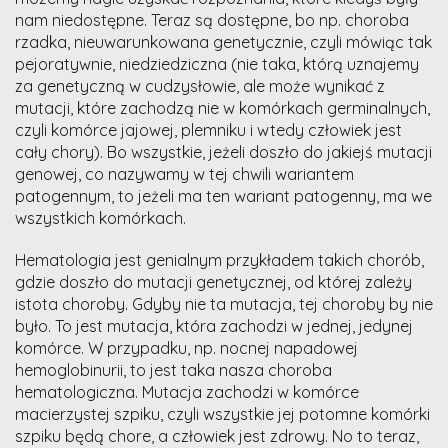
nam niedostępne. Teraz są dostępne, bo np. choroba
rzadka, nieuwarunkowana genetycznie, czyli mówiąc tak
pejoratywnie, niedziedziczna (nie taka, którą uznajemy
za genetyczną w cudzysłowie, ale może wynikać z
mutacji, które zachodzą nie w komórkach germinalnych,
czyli komórce jajowej, plemniku i wtedy człowiek jest
cały chory). Bo wszystkie, jeżeli doszło do jakiejś mutacji
genowej, co nazywamy w tej chwili wariantem
patogennym, to jeżeli ma ten wariant patogenny, ma we
wszystkich komórkach.
Hematologia jest genialnym przykładem takich chorób,
gdzie doszło do mutacji genetycznej, od której zależy
istota choroby. Gdyby nie ta mutacja, tej choroby by nie
było. To jest mutacja, która zachodzi w jednej, jedynej
komórce. W przypadku, np. nocnej napadowej
hemoglobinurii, to jest taka nasza choroba
hematologiczna. Mutacja zachodzi w komórce
macierzystej szpiku, czyli wszystkie jej potomne komórki
szpiku będą chore, a człowiek jest zdrowy. No to teraz,