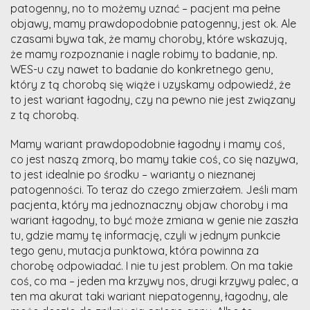
patogenny, no to możemy uznać – pacjent ma pełne
objawy, mamy prawdopodobnie patogenny, jest ok. Ale
czasami bywa tak, że mamy choroby, które wskazują,
że mamy rozpoznanie i nagle robimy to badanie, np.
WES-u czy nawet to badanie do konkretnego genu,
który z tą chorobą się wiąże i uzyskamy odpowiedź, że
to jest wariant łagodny, czy na pewno nie jest związany
z tą chorobą.
Mamy wariant prawdopodobnie łagodny i mamy coś,
co jest naszą zmorą, bo mamy takie coś, co się nazywa,
to jest idealnie po środku – warianty o nieznanej
patogenności. To teraz do czego zmierzałem. Jeśli mam
pacjenta, który ma jednoznaczny objaw choroby i ma
wariant łagodny, to być może zmiana w genie nie zaszła
tu, gdzie mamy tę informację, czyli w jednym punkcie
tego genu, mutacja punktowa, która powinna za
chorobę odpowiadać. I nie tu jest problem. On ma takie
coś, co ma – jeden ma krzywy nos, drugi krzywy palec, a
ten ma akurat taki wariant niepatogenny, łagodny, ale