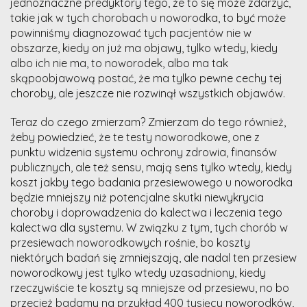
jednoznaczne predyktory tego, że to się może zdarzyć,
takie jak w tych chorobach u noworodka, to być może
powinniśmy diagnozować tych pacjentów nie w
obszarze, kiedy on już ma objawy, tylko wtedy, kiedy
albo ich nie ma, to noworodek, albo ma tak
skąpoobjawową postać, że ma tylko pewne cechy tej
choroby, ale jeszcze nie rozwinął wszystkich objawów.
Teraz do czego zmierzam? Zmierzam do tego również,
żeby powiedzieć, że te testy noworodkowe, one z
punktu widzenia systemu ochrony zdrowia, finansów
publicznych, ale też sensu, mają sens tylko wtedy, kiedy
koszt jakby tego badania przesiewowego u noworodka
będzie mniejszy niż potencjalne skutki niewykrycia
choroby i doprowadzenia do kalectwa i leczenia tego
kalectwa dla systemu. W związku z tym, tych chorób w
przesiewach noworodkowych rośnie, bo koszty
niektórych badań się zmniejszają, ale nadal ten przesiew
noworodkowy jest tylko wtedy uzasadniony, kiedy
rzeczywiście te koszty są mniejsze od przesiewu, no bo
przecież badamy na przykład 400 tysięcy noworodków,