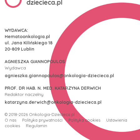
WYDAWCA:
Hematoonkologia.pl
ul. Jana Kilińskiego 18
20-809 Lublin
AGNIESZKA GIANNOPOULOS
Wydawca
agnieszka.giannopoulos@onkologia-dziecieca.pl
PROF. DR HAB. N. MED. KATARZYNA DERWICH
Redaktor naczelny
katarzyna.derwich@onkologia-dziecieca.pl
© 2018-2026
Onkologia-Dziecieca.pl
O nas
Polityka prywatności
Polityka cookies
Ustawienia
cookies
Regulamin