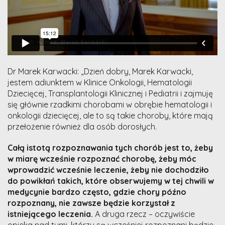
Dr Marek Karwacki: „Dzień dobry, Marek Karwacki,
jestem adiunktem w Klinice Onkologii, Hematologii
Dziecięcej, Transplantologii Klinicznej i Pediatrii i zajmuję
się głównie rzadkimi chorobami w obrębie hematologii i
onkologii dziecięcej, ale to są takie choroby, które mają
przełożenie również dla osób dorosłych.
Całą istotą rozpoznawania tych chorób jest to, żeby
w miarę wcześnie rozpoznać chorobę, żeby móc
wprowadzić wcześnie leczenie, żeby nie dochodziło
do powikłań takich, które obserwujemy w tej chwili w
medycynie bardzo często, gdzie chory późno
rozpoznany, nie zawsze będzie korzystał z
istniejącego leczenia.
A druga rzecz – oczywiście
opieka nad tymi, którzy są wcześniej rozpoznani będzie