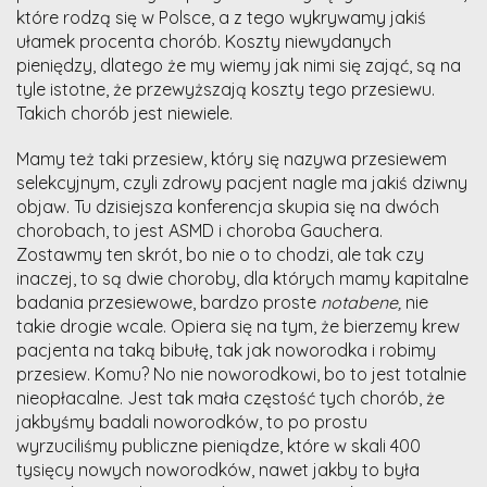
które rodzą się w Polsce, a z tego wykrywamy jakiś
ułamek procenta chorób. Koszty niewydanych
pieniędzy, dlatego że my wiemy jak nimi się zająć, są na
tyle istotne, że przewyższają koszty tego przesiewu.
Takich chorób jest niewiele.
Mamy też taki przesiew, który się nazywa przesiewem
selekcyjnym, czyli zdrowy pacjent nagle ma jakiś dziwny
objaw. Tu dzisiejsza konferencja skupia się na dwóch
chorobach, to jest ASMD i choroba Gauchera.
Zostawmy ten skrót, bo nie o to chodzi, ale tak czy
inaczej, to są dwie choroby, dla których mamy kapitalne
badania przesiewowe, bardzo proste
notabene,
nie
takie drogie wcale. Opiera się na tym, że bierzemy krew
pacjenta na taką bibułę, tak jak noworodka i robimy
przesiew. Komu? No nie noworodkowi, bo to jest totalnie
nieopłacalne. Jest tak mała częstość tych chorób, że
jakbyśmy badali noworodków, to po prostu
wyrzuciliśmy publiczne pieniądze, które w skali 400
tysięcy nowych noworodków, nawet jakby to była